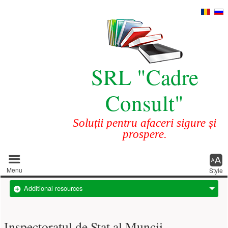
SRL "Cadre
Consult"
Soluții pentru afaceri sigure și
prospere.
Main menu
Menu
Style
Additional resources
Inspectoratul de Stat al Muncii