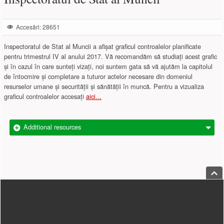
Accesări: 28651
Inspectoratul de Stat al Muncii a afișat graficul controalelor planificate
pentru trimestrul IV al anului 2017. Vă recomandăm să studiați acest grafic
și în cazul în care sunteți vizați, noi suntem gata să vă ajutăm la capitolul
de întocmire și completare a tuturor actelor necesare din domeniul
resurselor umane și securității și sănătății în muncă. Pentru a vizualiza
graficul controalelor accesați
aici...
Additional resources
Jump
Footer