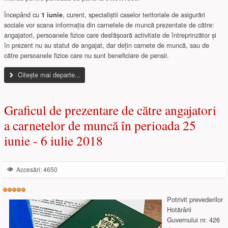
Începând cu
, curent, specialiștii caselor teritoriale de asigurări
1 iunie
sociale vor scana informația din carnetele de muncă prezentate de către:
angajatori, persoanele fizice care desfășoară activitate de întreprinzător şi
în prezent nu au statut de angajat, dar dețin carnete de muncă, sau de
către persoanele fizice care nu sunt beneficiare de pensii.
Citește mai departe...
Graficul de prezentare de către angajatori
a carnetelor de muncă în perioada 25
iunie - 6 iulie 2018
Accesări: 4650
Evaluare
utilizator:
5
/
5
Potrivit prevederilor
Hotărârii
Guvernului nr. 426