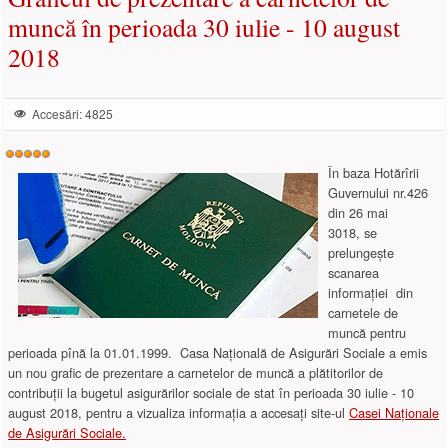
muncă în perioada 30 iulie - 10 august
2018
Accesări: 4825
Evaluare
utilizator:
5
/
5
În baza Hotărîrii
Guvernului nr.426
din 26 mai
3018, se
prelungește
scanarea
informației din
carnetele de
muncă pentru
perioada pînă la 01.01.1999. Casa Națională de Asigurări Sociale a emis
un nou grafic de prezentare a carnetelor de muncă a plătitorilor de
contribuţii la bugetul asigurărilor sociale de stat în perioada 30 iulie - 10
august 2018, pentru a vizualiza informația a accesați site-ul
Casei Naționale
de Asigurări Sociale.