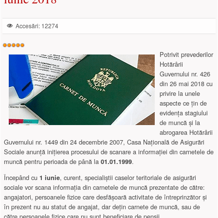
Accesări: 12274
Evaluare
utilizator:
5
/
5
Potrivit prevederilor
Hotărârii
Guvernului nr. 426
din 26 mai 2018 cu
privire la unele
aspecte ce ţin de
evidenţa stagiului
de muncă şi la
abrogarea Hotărârii
Guvernului nr. 1449 din 24 decembrie 2007, Casa Naţională de Asigurări
Sociale anunţă iniţierea procesului de scanare a informaţiei din carnetele de
muncă pentru perioada de până la
.
01.01.1999
Începând cu
, curent, specialiștii caselor teritoriale de asigurări
1 iunie
sociale vor scana informația din carnetele de muncă prezentate de către:
angajatori, persoanele fizice care desfășoară activitate de întreprinzător şi
în prezent nu au statut de angajat, dar dețin carnete de muncă, sau de
către persoanele fizice care nu sunt beneficiare de pensii.