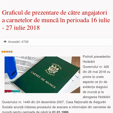
Graficul de prezentare de către angajatori
a carnetelor de muncă în perioada 16 iulie
- 27 iulie 2018
Accesări: 4709
Evaluare
utilizator:
5
/
5
Potrivit prevederilor
Hotărârii
Guvernului nr. 426
din 26 mai 2018 cu
privire la unele
aspecte ce ţin de
evidenţa stagiului
de muncă şi la
abrogarea Hotărârii
Guvernului nr. 1449 din 24 decembrie 2007, Casa Naţională de Asigurări
Sociale anunţă iniţierea procesului de scanare a informaţiei din carnetele de
muncă pentru perioada de până la
.
01.01.1999