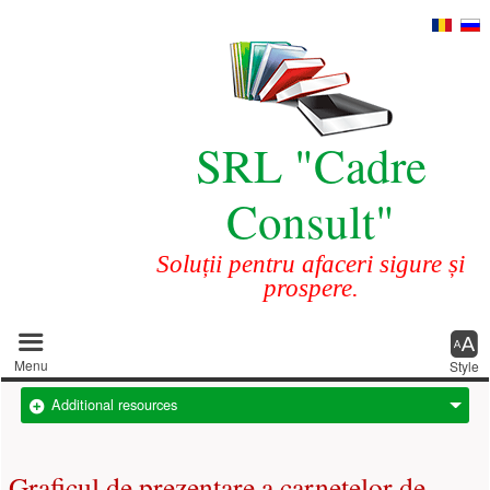
SRL "Cadre
Consult"
Soluții pentru afaceri sigure și
prospere.
Main menu
Menu
Style
Additional resources
Graficul de prezentare a carnetelor de