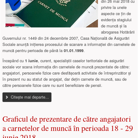
din 26 mai 2018 cu
privire la unele
aspecte ce ţin de
evidenţa stagiului
de muncă şi la
abrogarea Hotărârii
Guvernului nr. 1449 din 24 decembrie 2007, Casa Naţională de Asigurări
Sociale anunţă iniţierea procesului de scanare a informaţiei din carnetele de
muncă pentru perioada de până la
.
01.01.1999
Începând cu
, curent, specialiștii caselor teritoriale de asigurări
1 iunie
sociale vor scana informația din carnetele de muncă prezentate de către:
angajatori, persoanele fizice care desfășoară activitate de întreprinzător şi
în prezent nu au statut de angajat, dar dețin carnete de muncă, sau de
către persoanele fizice care nu sunt beneficiare de pensii.
Citește mai departe...
Graficul de prezentare de către angajatori
a carnetelor de muncă în perioada 18 - 29
iunie 2018