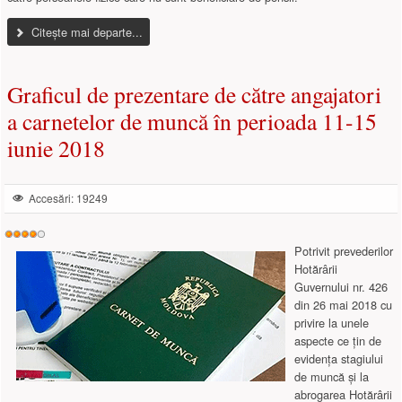
Citește mai departe...
Graficul de prezentare de către angajatori
a carnetelor de muncă în perioada 11-15
iunie 2018
Accesări: 19249
Evaluare
utilizator:
4
/
5
Potrivit prevederilor
Hotărârii
Guvernului nr. 426
din 26 mai 2018 cu
privire la unele
aspecte ce ţin de
evidenţa stagiului
de muncă şi la
abrogarea Hotărârii