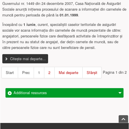
Guvernului nr. 1449 din 24 decembrie 2007, Casa Naţională de Asigurări
Sociale anunţă iniţierea procesului de scanare a informaţiei din carnetele de
muncă pentru perioada de până la
.
01.01.1999
Începând cu
, curent, specialiștii caselor teritoriale de asigurări
1 iunie
sociale vor scana informația din carnetele de muncă prezentate de către:
angajatori, persoanele fizice care desfășoară activitate de întreprinzător şi
în prezent nu au statut de angajat, dar dețin carnete de muncă, sau de
către persoanele fizice care nu sunt beneficiare de pensii.
Citește mai departe...
Pagina 1 din 2
Start
Prec
1
2
Mai departe
Sfârșit
Additional resources
Jump
Footer