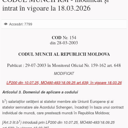
intrat în vigoare la 18.03.2026
Accesări: 7799
COD
Nr. 154
din 28-03-2003
CODUL MUNCII AL REPUBLICII MOLDOVA
Publicat : 29-07-2003 în Monitorul Oficial Nr. 159-162 art. 648
MODIFICAT
LP200 din 10.07.25, MO490-493/18.09.25 art.639; în vigoare 18.03.26
Articolul 3.
Domeniul de aplicare a codului
1
b
) salariaților cetățeni ai statelor membre ale Uniunii Europene și ai
statelor semnatare ale Acordului Schengen, încadrați în baza unui contract
individual de muncă, care prestează muncă în Republica Moldova;
1
[Art.3 lit.b
) introdusă prin LP200 din 10.07.25, MO490-493/18.09.25
art.639; în vigoare 18.03.26]