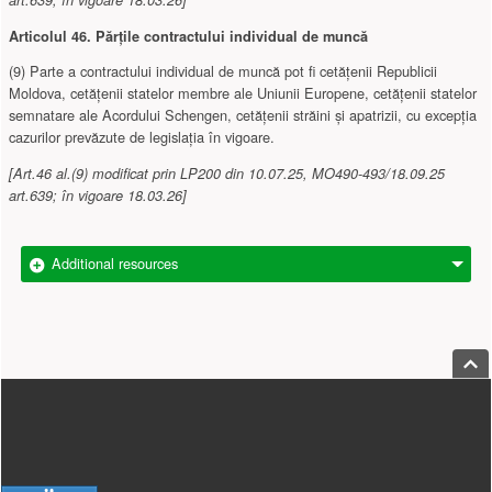
Articolul 46.
Părţile contractului individual de muncă
(9) Parte a contractului individual de muncă pot fi cetăţenii Republicii
Moldova,
cetățenii statelor membre ale Uniunii Europene, cetățenii statelor
semnatare ale Acordului Schengen,
cetăţenii străini şi apatrizii, cu excepţia
cazurilor prevăzute de legislaţia în vigoare.
[Art.46 al.(9) modificat prin LP200 din 10.07.25, MO490-493/18.09.25
art.639; în vigoare 18.03.26]
Additional resources
Jump
Footer