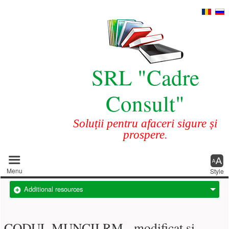
SRL "Cadre
Consult"
Soluții pentru afaceri sigure și
prospere.
Main menu
Menu
Style
Additional resources
CODUL MUNCII RM - modificat și