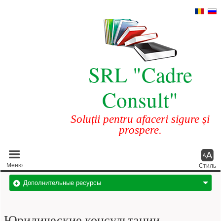
SRL "Cadre
Consult"
Soluții pentru afaceri sigure și
prospere.
Главное меню
Меню
Стиль
Дополнительные ресурсы
Юридические консультации